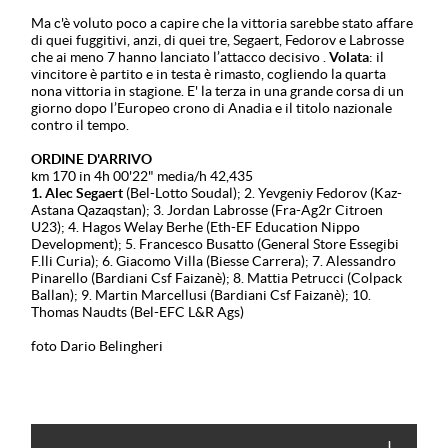
Ma c'è voluto poco a capire che la vittoria sarebbe stato affare
di quei fuggitivi, anzi, di quei tre, Segaert, Fedorov e Labrosse
che ai meno 7 hanno lanciato l’attacco decisivo .
Volata
: il
vincitore è partito e in testa è rimasto, cogliendo la quarta
nona vittoria in stagione. E' la terza in una grande corsa di un
giorno dopo l’Europeo crono di Anadia e il titolo nazionale
contro il tempo.
ORDINE D'ARRIVO
km 170 in 4h 00'22" media/h 42,435
1. Alec Segaert
(Bel-Lotto Soudal); 2. Yevgeniy Fedorov (Kaz-
Astana Qazaqstan); 3. Jordan Labrosse (Fra-Ag2r Citroen
U23); 4. Hagos Welay Berhe (Eth-EF Education Nippo
Development); 5. Francesco Busatto (General Store Essegibi
F.lli Curia); 6. Giacomo Villa (Biesse Carrera); 7. Alessandro
Pinarello (Bardiani Csf Faizanè); 8. Mattia Petrucci (Colpack
Ballan); 9. Martin Marcellusi (Bardiani Csf Faizanè); 10.
Thomas Naudts (Bel-EFC L&R Ags)
foto Dario Belingheri