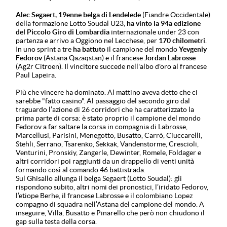
Alec Segaert, 19enne belga di Lendelede
(Fiandre Occidentale)
della formazione Lotto Soudal U23,
ha vinto la 94a edizione
del Piccolo Giro di Lombardia
internazionale under 23 con
partenza e arrivo a Oggiono nel Lecchese, per
170 chilometri
.
In uno sprint a tre
ha battuto
il campione del mondo
Yevgeniy
Fedorov
(Astana Qazaqstan) e il francese
Jordan Labrosse
(Ag2r Citroen). Il vincitore succede nell'albo d'oro al francese
Paul Lapeira.
Più che vincere ha dominato. Al mattino aveva detto che ci
sarebbe "fatto casino". Al passaggio del secondo giro dal
traguardo l’azione di 26 corridori che ha caratterizzato la
prima parte di corsa: è stato proprio il campione del mondo
Fedorov a far saltare la corsa in compagnia di Labrosse,
Marcellusi, Parisini, Menegotto, Busatto, Carrò, Ciuccarelli,
Stehli, Serrano, Tsarenko, Sekkak, Vandenstorme, Crescioli,
Venturini, Pronskiy, Zangerle, Dewinter, Romele, Foldager e
altri corridori poi raggiunti da un drappello di venti unità
formando così al comando 46 battistrada.
Sul Ghisallo allunga il belga Segaert (Lotto Soudal): gli
rispondono subito, altri nomi dei pronostici, l’iridato Fedorov,
l’etiope Berhe, il francese Labrosse e il colombiano Lopez
compagno di squadra nell’Astana del campione del mondo. A
inseguire, Villa, Busatto e Pinarello che però non chiudono il
gap sulla testa della corsa.