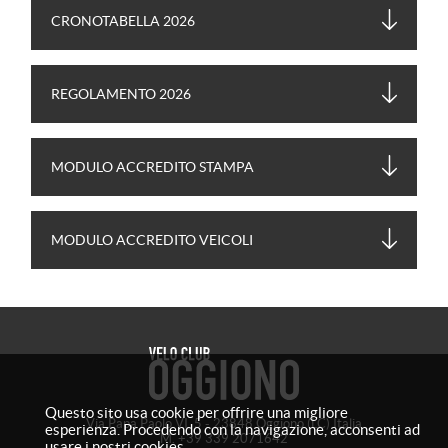
CRONOTABELLA 2026
REGOLAMENTO 2026
MODULO ACCREDITO STAMPA
MODULO ACCREDITO VEICOLI
Questo sito usa cookie per offrire una migliore
Via Papa Paolo VI, 5 -
23848 Oggiono (LC)
Italia
esperienza. Procedendo con la navigazione, acconsenti ad
M.
+39 339 2071642
usare i nostri cookies.