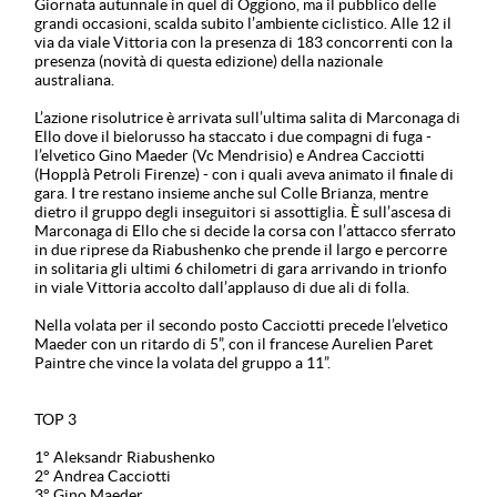
Giornata autunnale in quel di Oggiono, ma il pubblico delle
grandi occasioni, scalda subito l’ambiente ciclistico. Alle 12 il
via da viale Vittoria con la presenza di 183 concorrenti con la
presenza (novità di questa edizione) della nazionale
australiana.
L’azione risolutrice è arrivata sull’ultima salita di Marconaga di
Ello dove il bielorusso ha staccato i due compagni di fuga -
l’elvetico Gino Maeder (Vc Mendrisio) e Andrea Cacciotti
(Hopplà Petroli Firenze) - con i quali aveva animato il finale di
gara. I tre restano insieme anche sul Colle Brianza, mentre
dietro il gruppo degli inseguitori si assottiglia. È sull’ascesa di
Marconaga di Ello che si decide la corsa con l’attacco sferrato
in due riprese da Riabushenko che prende il largo e percorre
in solitaria gli ultimi 6 chilometri di gara arrivando in trionfo
in viale Vittoria accolto dall’applauso di due ali di folla.
Nella volata per il secondo posto Cacciotti precede l’elvetico
Maeder con un ritardo di 5”, con il francese Aurelien Paret
Paintre che vince la volata del gruppo a 11”.
TOP 3
1° Aleksandr Riabushenko
2° Andrea Cacciotti
3° Gino Maeder